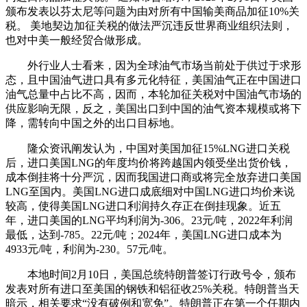
颁布发表以芬太尼等问题为由对所有中国输美商品加征10%关
税。 美地契边加征关税的做法严沉违反世界商业组织法则，
也对中美一般经贸合做形成。
外行业人士看来，因为全球油气市场当前处于供过于求形
态，且中国油气进口具有多元化特征，美国油气正在中国进口
油气总量中占比不高，因而，本轮加征关税对中国油气市场的
供应影响无限，反之，美国出口到中国的油气资本规模或将下
降，需转向中国之外的出口目标地。
隆众资讯阐发认为，中国对美国加征15%LNG进口关税
后，进口美国LNG的年度均价将跨越国内领受坐出货价钱，
成本倒挂将十分严沉，因而我国进口商或将完全放弃进口美国
LNG至国内。美国LNG进口成底细对中国LNG进口均价来说
较高，使得美国LNG进口利润持久存正在倒挂现象。近五
年，进口美国的LNG平均利润为-306。23元/吨，2022年利润
最低，达到-785。22元/吨；2024年，美国LNG进口成本为
4933元/吨，利润为-230。57元/吨。
本地时间2月10日，美国总统特朗普签订行政号令，颁布
发表对所有进口至美国的钢铁和铝征收25%关税。特朗普当天
暗示，相关要求“没有破例和宽免”。特朗普正在第一个任期内