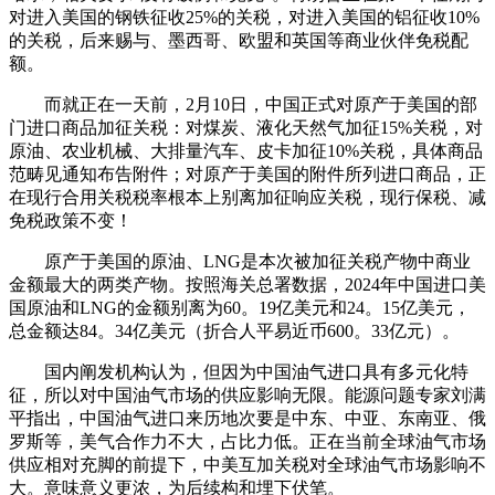
对进入美国的钢铁征收25%的关税，对进入美国的铝征收10%
的关税，后来赐与、墨西哥、欧盟和英国等商业伙伴免税配
额。
而就正在一天前，2月10日，中国正式对原产于美国的部
门进口商品加征关税：对煤炭、液化天然气加征15%关税，对
原油、农业机械、大排量汽车、皮卡加征10%关税，具体商品
范畴见通知布告附件；对原产于美国的附件所列进口商品，正
在现行合用关税税率根本上别离加征响应关税，现行保税、减
免税政策不变！
原产于美国的原油、LNG是本次被加征关税产物中商业
金额最大的两类产物。按照海关总署数据，2024年中国进口美
国原油和LNG的金额别离为60。19亿美元和24。15亿美元，
总金额达84。34亿美元（折合人平易近币600。33亿元）。
国内阐发机构认为，但因为中国油气进口具有多元化特
征，所以对中国油气市场的供应影响无限。能源问题专家刘满
平指出，中国油气进口来历地次要是中东、中亚、东南亚、俄
罗斯等，美气合作力不大，占比力低。正在当前全球油气市场
供应相对充脚的前提下，中美互加关税对全球油气市场影响不
大。意味意义更浓，为后续构和埋下伏笔。