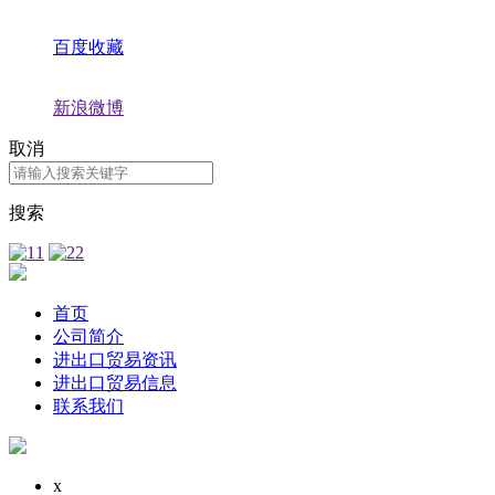
百度收藏
新浪微博
取消
搜索
首页
公司简介
进出口贸易资讯
进出口贸易信息
联系我们
x