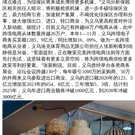
堵点难点，为综保区将来成长博得更多机缘。”义乌分析保税
区相关担任人暗示，将积极抢抓机缘，进一步丰硕综保区业
态，鼎力招商引资，加速财产集聚，不竭优化综保区办理和办
事，做大做强出口、进口、转口商业，为义乌更高程度对外注
入新动能。据统计，目前义乌已有跨越68万户电商从体，此中
跨境电商从体数量跨越26万户。本年1—11月，义乌跨境电子
商务买卖额1285。9亿元，同比增加16。09%。做为一名跨境
电商从业者，义乌洛克体育用品无限公司担任人张新刚看到动
静很是兴奋。“里面提到，正在鞭策完美跨境电商法则等方面
先行先试，这意味着有更多立异空间，将为跨境电商供给更多
政策等利好要素。”张新刚说。目前，义乌曾经举办各类商务
展会、论坛会议跨越130个，每年吸引1000万的采购商、50万
的外商来义乌参取进出口商业。义乌的进口额2020年的123。3
亿元增加至2023年的654。8亿元，三年增加5。3倍。估计到
2025年，义乌年进口商业额将冲破1000亿元，到2030年冲破
3000亿元。