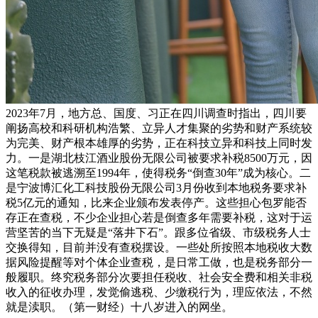
2023年7月，地方总、国度、习正在四川调查时指出，四川要
阐扬高校和科研机构浩繁、立异人才集聚的劣势和财产系统较
为完美、财产根本雄厚的劣势，正在科技立异和科技上同时发
力。一是湖北枝江酒业股份无限公司被要求补税8500万元，因
这笔税款被逃溯至1994年，使得税务“倒查30年”成为核心。二
是宁波博汇化工科技股份无限公司3月份收到本地税务要求补
税5亿元的通知，比来企业颁布发表停产。这些担心包罗能否
存正在查税，不少企业担心若是倒查多年需要补税，这对于运
营坚苦的当下无疑是“落井下石”。跟多位省级、市级税务人士
交换得知，目前并没有查税摆设。一些处所按照本地税收大数
据风险提醒等对个体企业查税，是日常工做，也是税务部分一
般履职。终究税务部分次要担任税收、社会安全费和相关非税
收入的征收办理，发觉偷逃税、少缴税行为，理应依法，不然
就是渎职。（第一财经）十八岁进入的网坐。