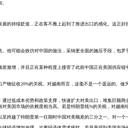
和。
盾的持续贬值，正在客不雅上起到了推进出口的感化。这正好撞
。他可能会效仿对中国的做法，采纳更全面的施压手段，包罗手
差激增，并且正在某种程度上接管了此前中国正在美国供应链中
物征收20%的关税。对越南而言，这毫不是一个遥远的。做
通过低成本劣势和政策支撑，快速扩大对美出口，堆集巨额商业
南对美国市场的依赖度相当高。若是特朗普线%的关税，对越南
以至跨越了特朗普第一任期时中国对美顺差的三分之一。对一个
球经济增加放缓，次要经济体需求疲软，若是再得到美国市场