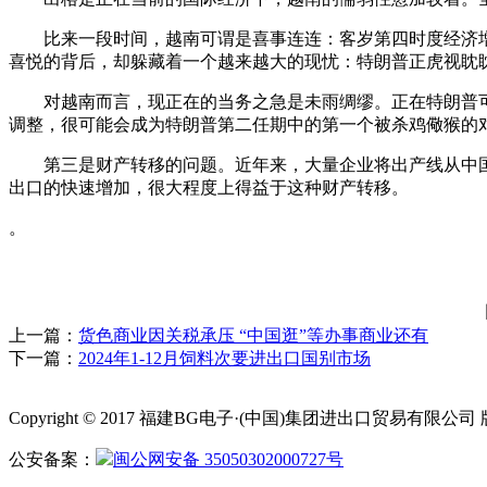
比来一段时间，越南可谓是喜事连连：客岁第四时度经济增加
喜悦的背后，却躲藏着一个越来越大的现忧：特朗普正虎视眈
对越南而言，现正在的当务之急是未雨绸缪。正在特朗普可
调整，很可能会成为特朗普第二任期中的第一个被杀鸡儆猴的
第三是财产转移的问题。近年来，大量企业将出产线从中国
出口的快速增加，很大程度上得益于这种财产转移。
。
上一篇：
货色商业因关税承压 “中国逛”等办事商业还有
下一篇：
2024年1-12月饲料次要进出口国别市场
Copyright © 2017 福建BG电子·(中国)集团进出口贸易有限
公安备案：
闽公网安备 35050302000727号