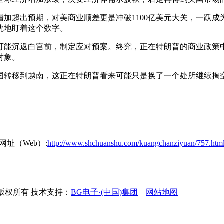
超出预期，对美商业顺差更是冲破1100亿美元大关，一跃成
眈地盯着这个数字。
能沉返白宫前，制定应对预案。终究，正在特朗普的商业政策中
对象。
转移到越南，这正在特朗普看来可能只是换了一个处所继续掏空
网址（Web）:
http://www.shchuanshu.com/kuangchanziyuan/757.htm
公司 版权所有 技术支持：
BG电子·(中国)集团
网站地图