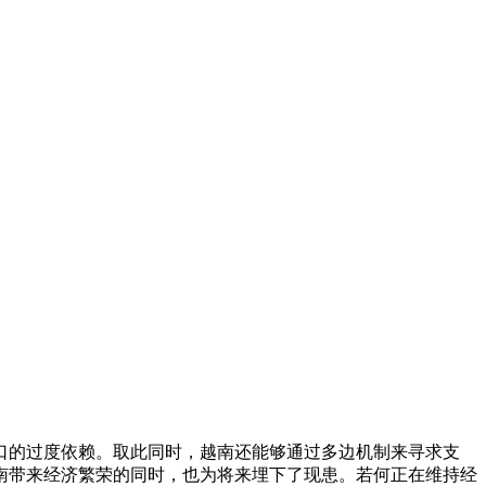
的过度依赖。取此同时，越南还能够通过多边机制来寻求支
南带来经济繁荣的同时，也为将来埋下了现患。若何正在维持经