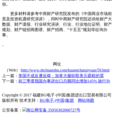
份。
更多材料请参考中商财产研究院发布的《中国商业市场前
景及投资机遇研究演讲》，同时中商财产研究院还供给财产大
数据、财产谍报、行业研究演讲、行业、行业地位证明、财产
规划、财产链招商图谱、财产招商、“十五五”规划等征询办
事。
。
网址
（Web）:
http://www.shchuanshu.com/kuangchanziyuan/59.html
上一篇：
美国不成反遭反噬：加拿大服软取美元霸权的震
下一篇：
前三季度我国办事进出口总额同比增加145% 旅行办
Copyright © 2017 福建BG电子·(中国)集团进出口贸易有限公司
版权所有 技术支持：
BG电子·(中国)集团
网站地图
公安备案：
闽公网安备 35050302000727号