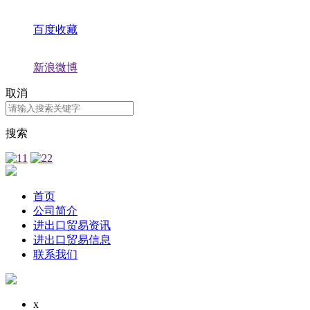
百度收藏
新浪微博
取消
搜索
首页
公司简介
进出口贸易资讯
进出口贸易信息
联系我们
x