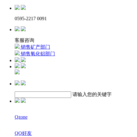
0595-2217 0091
客服咨询
销售矿产部门
销售氧化铝部门
请输入您的关键字
Qzone
QQ好友