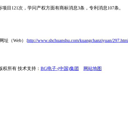
121次，学问产权方面有商标消息3条，专利消息107条。
网址（Web）:
http://www.shchuanshu.com/kuangchanziyuan/297.htm
公司 版权所有 技术支持：
BG电子·(中国)集团
网站地图